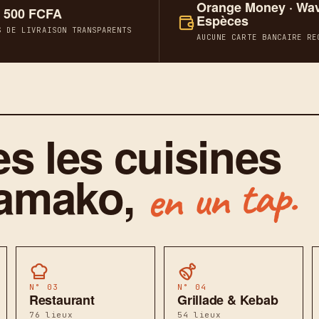
Orange Money · Wav
 500 FCFA
Espèces
S DE LIVRAISON TRANSPARENTS
AUCUNE CARTE BANCAIRE RE
s les cuisines
amako,
en un tap.
N° 03
N° 04
Restaurant
Grillade & Kebab
76 lieux
54 lieux