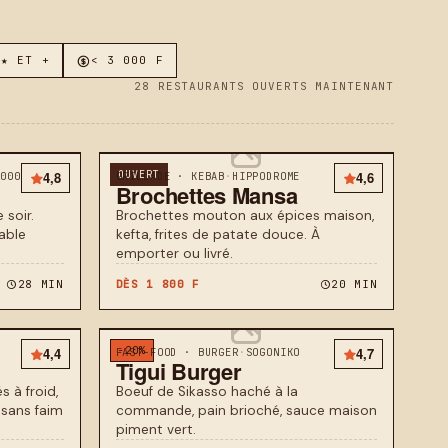
 ★ ET +
< 3 000 F
28 RESTAURANTS OUVERTS MAINTENANT
4,8
OUVERT
4,6
2000
GRILLADE · KEBAB
·
HIPPODROME
Brochettes Mansa
 soir.
Brochettes mouton aux épices maison,
able
kefta, frites de patate douce. À
emporter ou livré.
28 MIN
DÈS 1 800 F
20 MIN
4,4
−20%
4,7
FAST-FOOD · BURGER
·
SOGONIKO
Tigui Burger
s à froid,
Boeuf de Sikasso haché à la
 sans faim
commande, pain brioché, sauce maison
piment vert.