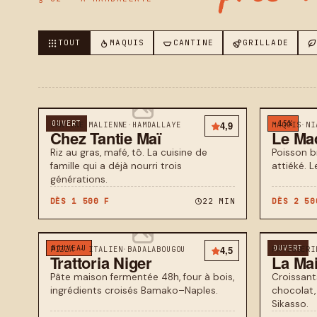
TOUT
MAQUIS
CANTINE
GRILLADE
OUVERT
4,9
−15%
CANTINE MALIENNE
·
HAMDALLAYE
MAQUIS
·
NI
Chez Tantie Maï
Le Ma
Riz au gras, mafé, tô. La cuisine de
Poisson b
famille qui a déjà nourri trois
attiéké. L
générations.
DÈS 1 500 F
22 MIN
DÈS 2 50
NOUVEAU
4,5
OUVERT
PIZZA · ITALIEN
·
BADALABOUGOU
PÂTISSERI
Trattoria Niger
La Ma
Pâte maison fermentée 48h, four à bois,
Croissants
ingrédients croisés Bamako–Naples.
chocolat,
Sikasso.