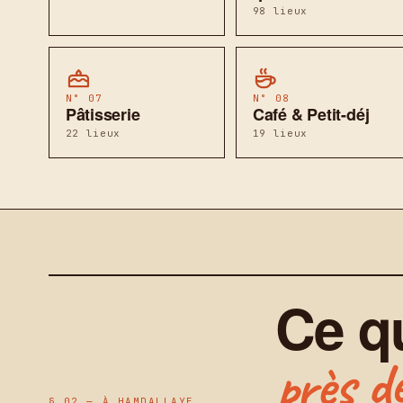
98 lieux
N° 07
N° 08
Pâtisserie
Café & Petit-déj
22 lieux
19 lieux
Ce q
près de
§ 02 — À HAMDALLAYE