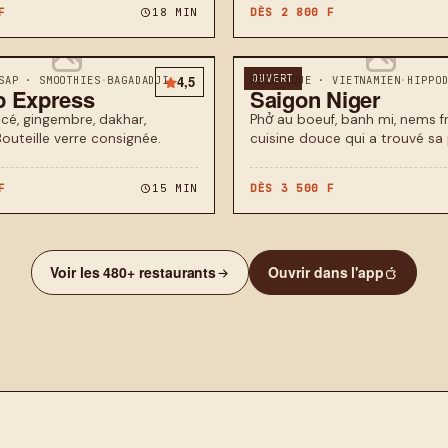
F
18 MIN
DÈS 2 800 F
4,5
OUVERT
SAP · SMOOTHIES
·
BAGADADJI
ASIATIQUE · VIETNAMIEN
·
HIPPO
p Express
Saigon Niger
acé, gingembre, dakhar,
Phở au boeuf, banh mi, nems fr
Bouteille verre consignée.
cuisine douce qui a trouvé sa 
F
15 MIN
DÈS 3 500 F
Voir les 480+ restaurants
Ouvrir dans l'app