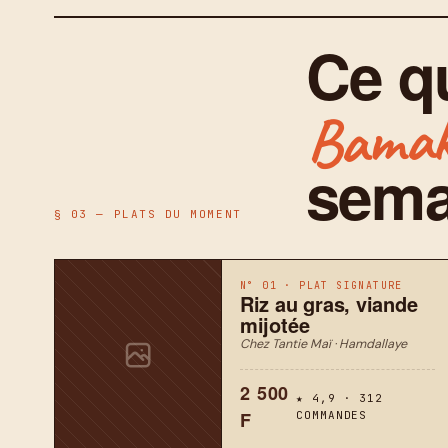
Ce q
Bamak
sema
§ 03 — PLATS DU MOMENT
N° 01 · PLAT SIGNATURE
Riz au gras, viande
mijotée
Chez Tantie Maï · Hamdallaye
2 500
★ 4,9 · 312
F
COMMANDES