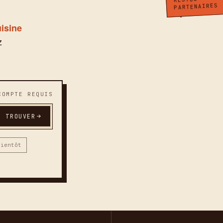
PARTENAIRES
uisine
z
COMPTE REQUIS
TROUVER
bientôt