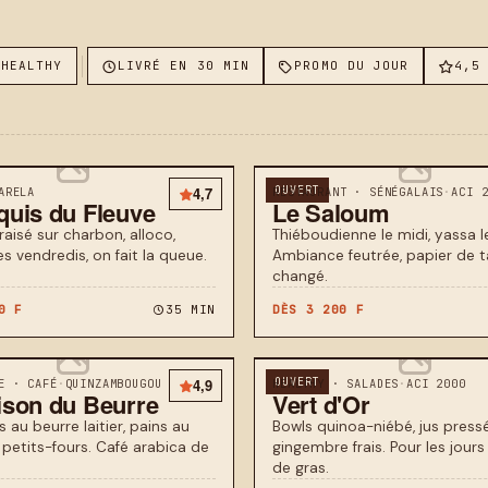
HEALTHY
LIVRÉ EN 30 MIN
PROMO DU JOUR
4,5
4,7
OUVERT
ARELA
RESTAURANT · SÉNÉGALAIS
·
ACI 
quis du Fleuve
Le Saloum
raisé sur charbon, alloco,
Thiéboudienne le midi, yassa le
es vendredis, on fait la queue.
Ambiance feutrée, papier de t
changé.
0 F
35 MIN
DÈS 3 200 F
4,9
OUVERT
E · CAFÉ
·
QUINZAMBOUGOU
HEALTHY · SALADES
·
ACI 2000
ison du Beurre
Vert d'Or
 au beurre laitier, pains au
Bowls quinoa-niébé, jus pressé
 petits-fours. Café arabica de
gingembre frais. Pour les jours
de gras.