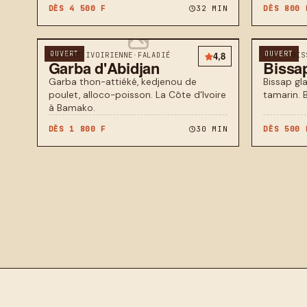
DÈS 4 500 F
32 MIN
DÈS 800 
OUVERT
4,8
OUVERT
CUISINE IVOIRIENNE
·
FALADIÉ
JUS · BIS
Garba d'Abidjan
Bissa
Garba thon-attiéké, kedjenou de
Bissap gl
poulet, alloco-poisson. La Côte d'Ivoire
tamarin. 
à Bamako.
DÈS 1 800 F
30 MIN
DÈS 500 