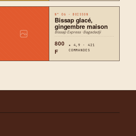
N° 06 · BOISSON
Bissap glacé,
gingembre maison
Bissap Express · Bagadadji
800
★ 4,9 · 421
F
COMMANDES