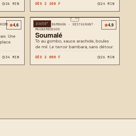
26 MIN
DÈS 2 200 F
24 MIN
4,6
OUVERT
4,9
DROME
CUISINE BAMBARA · RESTAURANT
·
MAGNAMBOUGOU
Soumalé
ais. Une
Tô au gombo, sauce arachide, boules
place.
de mil. Le terroir bambara, sans détour.
34 MIN
DÈS 2 000 F
26 MIN