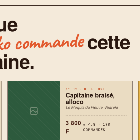
ue
cette
o commande
ine.
N° 02 · DU FLEUVE
Capitaine braisé,
alloco
Le Maquis du Fleuve · Niarela
3 800
★ 4,8 · 198
F
COMMANDES