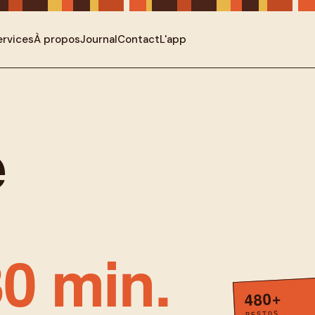
ervices
À propos
Journal
Contact
L'app
e
0 min.
480+
RESTOS