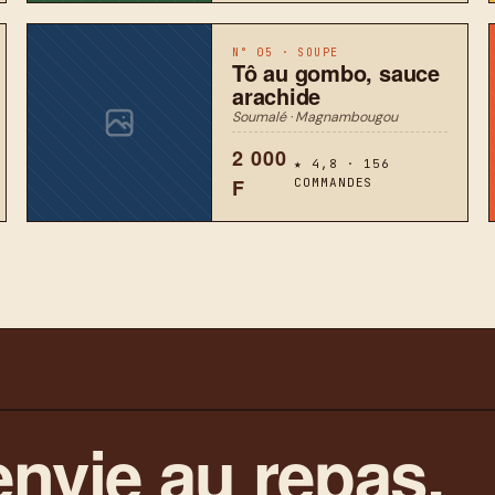
N° 05 · SOUPE
Tô au gombo, sauce
arachide
Soumalé · Magnambougou
2 000
★ 4,8 · 156
F
COMMANDES
envie au repas,