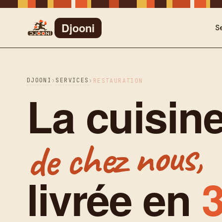
Djooni
S
DJOONI
SERVICES
›
›
RESTAURATION
La cuisin
de chez nous,
livrée en
3