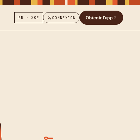
Obtenir l'app
FR · XOF
CONNEXION