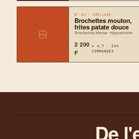
N° 04 · GRILLADE
Brochettes mouton,
frites patate douce
Brochettes Mansa · Hippodrome
2 200
★ 4,7 · 244
F
COMMANDES
De l'